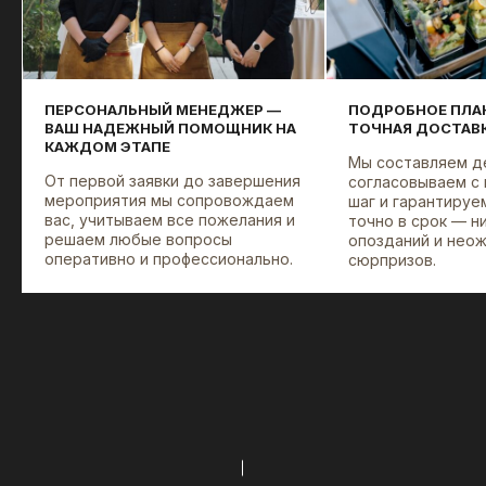
ОБСЛУЖИВАНИЯ
НА ВАШЕ
МЕРОПРИЯТИЕ
ПЕРСОНАЛЬНЫЙ МЕНЕДЖЕР —
ПОДРОБНОЕ ПЛА
ВАШ НАДЕЖНЫЙ ПОМОЩНИК НА
ТОЧНАЯ ДОСТАВ
КАЖДОМ ЭТАПЕ
Мы составляем д
От первой заявки до завершения
согласовываем с
мероприятия мы сопровождаем
шаг и гарантируе
вас, учитываем все пожелания и
точно в срок — н
решаем любые вопросы
опозданий и нео
оперативно и профессионально.
сюрпризов.
ВЫБЕРИТЕ ФОРМАТ
МЕРОПРИЯТИЯ
ДОСТАВКА
БАНКЕТ
ЗАКУСОК В
БОКСАХ