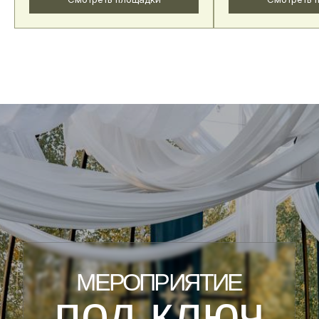
КОНТАКТЫ
МЫ В СОЦ. СЕТЯХ
+7 993 575-72-82
Instagram*
г.Сургут, ул.Семена Билецкого
Whatsapp
12/1
Telegram
gurman_food86@mail.ru
ДОКУМЕНТЫ
Политика обработки персональных данных
Согласие на обработку персональных данных
Оферта
*Принадлежит компании Meta, признана экстремисткой и
запрещена в РФ
Дизайн и разработка сайта
FILEKOVA.RU