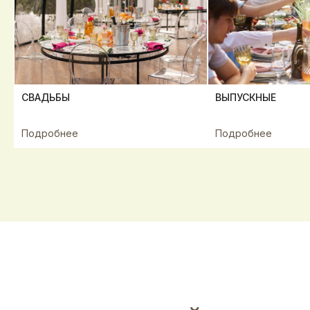
МЕРОПРИЯТИЕ
под ключ
СВАДЬБЫ
ВЫПУСКНЫЕ
Забудьте о долгой подготовке —
ответьте на 5 вопросов
Подробнее
Подробнее
ОТВЕТИТЬ НА ВОПРОСЫ
Сделайте первый шаг к незабываемому
событию, а мы подберём оптимальный
формат мероприятия,площадку и
составим меню под ваш бюджет.
А в день вашего мероприятия будем с
Вами до самого финала. Мы больше,
чем кейтеринг.
Экслюзивно,только в Gurmanfood