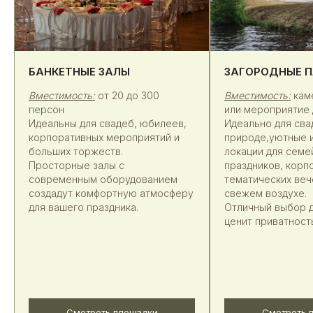
БАНКЕТНЫЕ ЗАЛЫ
ЗАГОРОДНЫЕ 
Вместимость:
от 20 до 300
Вместимость:
кам
персон
или мероприятие 
Идеальны для свадеб, юбилеев,
Идеально для сва
корпоративных мероприятий и
природе,уютные 
больших торжеств.
локации для семе
Просторные залы с
праздников, корп
современным оборудованием
тематических веч
создадут комфортную атмосферу
свежем воздухе.
для вашего праздника.
Отличный выбор д
ценит приватност
Понравилось, как мы создаём атмосферу и
заботимся о каждом госте? Хотите, чтобы ваше
мероприятие стало таким же тёплым и вкусным?
Свяжитесь с нами — и мы вместе сделаем ваш
праздник незабываемым!
Смотреть площадки
Смотреть 