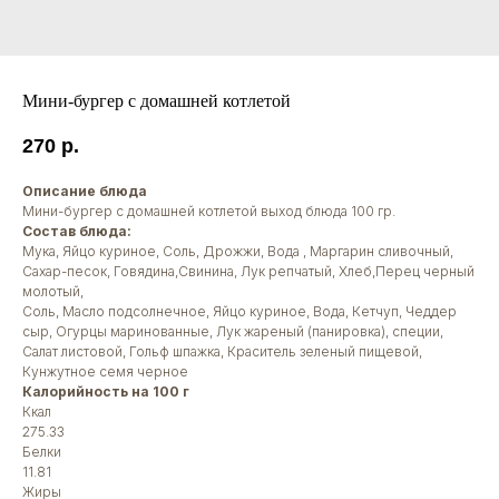
Мини-бургер с домашней котлетой
270
р.
Описание блюда
Мини-бургер с домашней котлетой выход блюда 100 гр.
Состав блюда:
Мука, Яйцо куриное, Соль, Дрожжи, Вода , Маргарин сливочный,
Сахар-песок, Говядина,Свинина, Лук репчатый, Хлеб,Перец черный
молотый,
Соль, Масло подсолнечное, Яйцо куриное, Вода, Кетчуп, Чеддер
сыр, Огурцы маринованные, Лук жареный (панировка), специи,
Салат листовой, Гольф шпажка, Краситель зеленый пищевой,
Кунжутное семя черное
Калорийность на 100 г
Ккал
275.33
Белки
11.81
Жиры