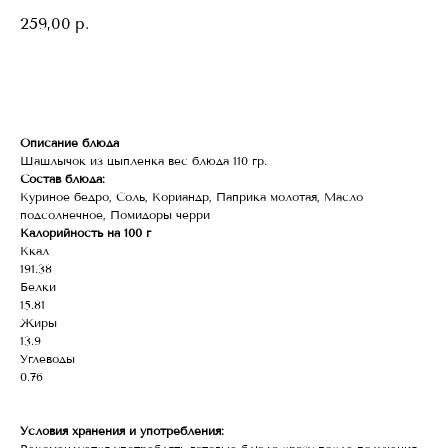
259,00
р.
В корзину
Описание блюда
Шашлычок из цыпленка вес блюда 110 гр.
Состав блюда:
Куриное бедро, Соль, Кориандр, Паприка молотая, Масло
подсолнечное, Помидоры черри
Калорийность на 100 г
Ккал
191.38
Белки
15.81
Жиры
13.9
Углеводы
0.76
Условия хранения и употребления: