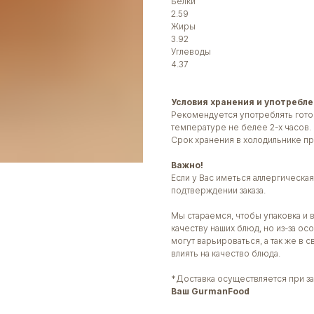
Белки
2.59
Жиры
3.92
Углеводы
4.37
Условия хранения и употребле
Рекомендуется употреблять гото
температуре не белее 2-х часов.
Срок хранения в холодильнике пр
Важно!
Если у Вас иметься аллергическ
подтверждении заказа.
Мы стараемся, чтобы упаковка и 
качеству наших блюд, но из-за о
могут варьироваться, а так же в 
влиять на качество блюда.
*Доставка осуществляется при зак
Ваш GurmanFood