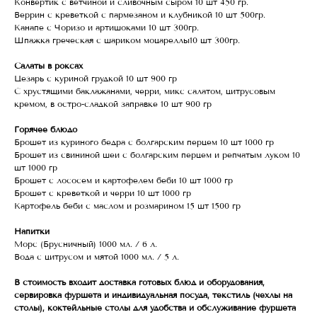
Конвертик с ветчиной и сливочным сыром 10 шт 450 гр.
Веррин с креветкой с пармезаном и клубникой 10 шт 500гр.
Канапе с Чоризо и артишоками 10 шт 300гр.
Шпажка греческая с шариком моцареллы10 шт 300гр.
Салаты в роксах
Цезарь с куриной грудкой 10 шт 900 гр
С хрустящими баклажанами, черри, микс салатом, цитрусовым
кремом, в остро-сладкой заправке 10 шт 900 гр
Горячее блюдо
Брошет из куриного бедра с болгарским перцем 10 шт 1000 гр
Брошет из свининой шеи с болгарским перцем и репчатым луком 10
шт 1000 гр
Брошет с лососем и картофелем беби 10 шт 1000 гр
Брошет с креветкой и черри 10 шт 1000 гр
Картофель беби с маслом и розмарином 15 шт 1500 гр
Напитки
Морс (Брусничный) 1000 мл. / 6 л.
Вода с цитрусом и мятой 1000 мл. / 5 л.
В стоимость входит доставка готовых блюд и оборудования,
сервировка фуршета и индивидуальная посуда, текстиль (чехлы на
столы), коктейльные столы для удобства и обслуживание фуршета