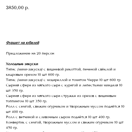
3850,00
р.
Заказать
Фуршет на юбилей
Предложение на 20 персон
Холодные закуски
Тапас
(мини-закуска)
с вишневой рикоттой, печеной свёклой и
кедровым орехом 10 шт 600 гр.
Тапас
(мини-закуска)
с моцареллой и томатом Черри 10 шт 600 гр
Сырная сфера из мягкого сыра с курагой и лепестками миндаля 10
шт 350 гр.
Сырная сфера из мягкого сыра стружке из орехов с вишневым
топпингом 10 шт 350 гр.
Ролл с семгой, свежим огурчиком и творожным муссом подаётся 10
шт 400 гр.
Ролл с ветчиной и сливочным сыром подаётся 10 шт 400 гр.
Конвертик с семгой, творожным муссом и свежим огурчиком 10 шт
450 гр.