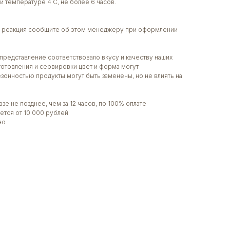
и температуре 4 С, не более 6 часов.
ая реакция сообщите об этом менеджеру при оформлении
представление соответствовало вкусу и качеству наших
готовления и сервировки цвет и форма могут
сезонностью продукты могут быть заменены, но не влиять на
зе не позднее, чем за 12 часов, по 100% оплате
ется от 10 000 рублей
но