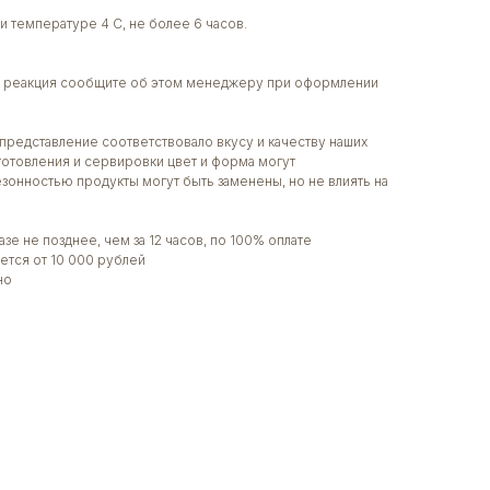
и температуре 4 С, не более 6 часов.
ая реакция сообщите об этом менеджеру при оформлении
представление соответствовало вкусу и качеству наших
готовления и сервировки цвет и форма могут
сезонностью продукты могут быть заменены, но не влиять на
зе не позднее, чем за 12 часов, по 100% оплате
ется от 10 000 рублей
но