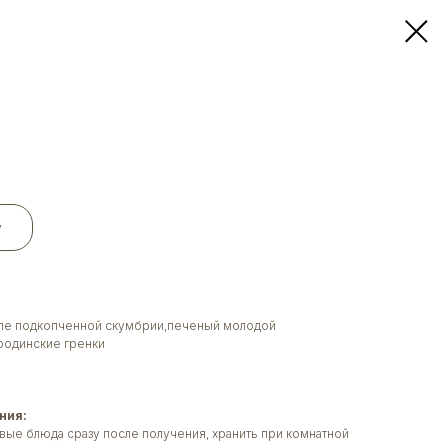
у
иле подкопченной скумбрии,печеный молодой
родинские гренки
ния:
вые блюда сразу после получения, хранить при комнатной