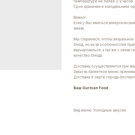
температуре не белее 2-х часов.
Срок хранения в холодильнике пр
Важно!
Если у Вас иметься аллергическ
заказа
Мы стараемся, чтобы визуальное 
блюд, но из-за особенностей при
варьироваться, а так же с связи 
качество блюда.
Доставка осуществляется при зака
Заказ на банкетное меню принима
Доставка в черте города бесплат
Ваш Gurman Food
Вид меню: Холодные закуски