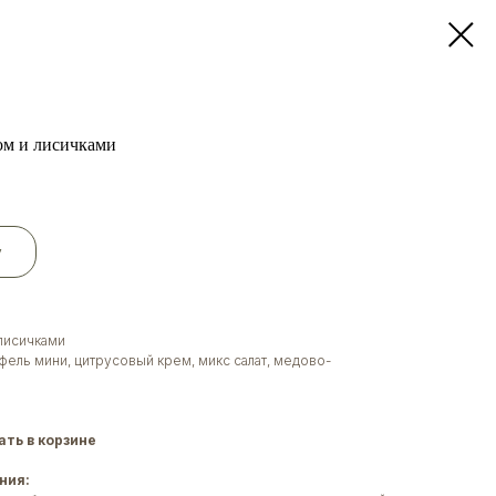
ом и лисичками
у
лисичками
фель мини, цитрусовый крем, микс салат, медово-
ть в корзине
ния: