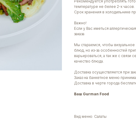
Рекомендуется употреблять гото
температуре не белее 2-х часов.
Срок хранения в холодильнике пр
Важно!
Если у Вас иметься аллергическ
заказа
Мы стараемся, чтобы визуальное 
блюд, но из-за особенностей при
варьироваться, а так же с связи 
качество блюда.
Доставка осуществляется при зака
Заказ на банкетное меню принима
Доставка в черте города бесплат
Ваш Gurman Food
Вид меню: Салаты