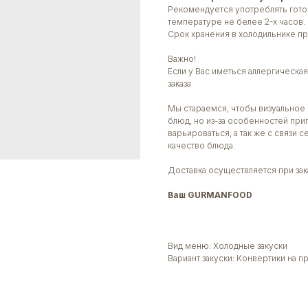
Рекомендуется употреблять гото
температуре не белее 2-х часов.
Срок хранения в холодильнике пр
Важно!
Если у Вас иметься аллергическ
заказа
Мы стараемся, чтобы визуальное 
блюд, но из-за особенностей при
варьироваться, а так же с связи 
качество блюда.
Доставка осуществляется при зака
Ваш GURMANFOOD
Вид меню: Холодные закуски
Вариант закуски: Конвертики на 