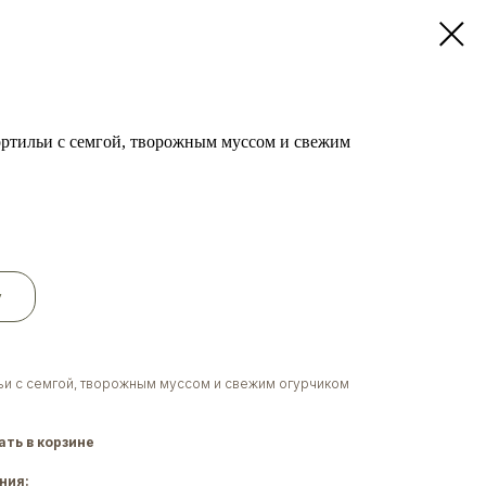
ортильи с семгой, творожным муссом и свежим
у
льи с семгой, творожным муссом и свежим огурчиком
ть в корзине
ния: