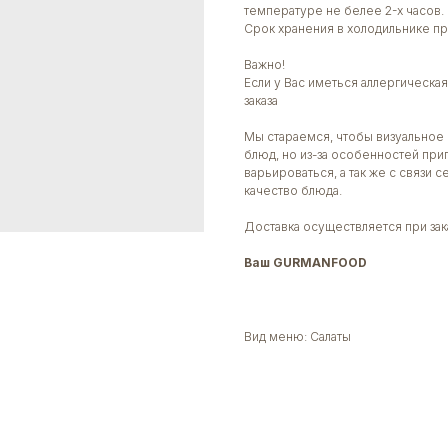
температуре не белее 2-х часов.
Срок хранения в холодильнике пр
Важно!
Если у Вас иметься аллергическ
заказа
Мы стараемся, чтобы визуальное 
блюд, но из-за особенностей при
варьироваться, а так же с связи 
качество блюда.
Доставка осуществляется при зака
Ваш GURMANFOOD
Вид меню: Салаты