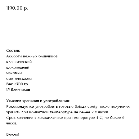
1190,00
р.
В корзину
Состав:
Ассорти нежных блинчиков
классический
шоколадный
маковый
сметана,джем
Вес ~700 гр.
15 блинчиков
Условия хранения и употребления:
Рекомендуется употреблять готовые блюда сразу после получения,
хранить при комнатной температуре не белее 2-х часов.
Срок хранения в холодильнике при температуре 4 С, не более 6
часов.
Важно!