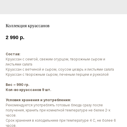
Коллекция круассанов
2 990
р.
Состав:
Круассан с семгой, свежим огурцом, творожным сыром и
листьями салата
Круассан с ветчиной и сыром, соусом цезарь и листьями салата
Круассан с творожным сыром, печеным перцем и рукколой
Вес ~ 990 гр.
Кол-во круассанов 9 шт.
Условия хранения и употребления:
Рекомендуется употреблять готовые блюда сразу после
получения, хранить при комнатной температуре не белее 2-х
часов.
Срок хранения в холодильнике при температуре 4 С, не более 6
часов.