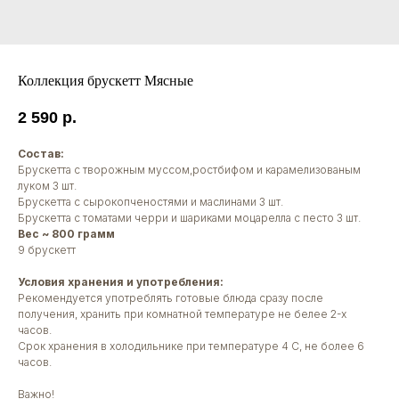
Коллекция брускетт Мясные
2 590
р.
Состав:
Брускетта с творожным муссом,ростбифом и карамелизованым
луком 3 шт.
Брускетта с сырокопченостями и маслинами 3 шт.
Брускетта с томатами черри и шариками моцарелла с песто 3 шт.
Вес ~ 800 грамм
9 брускетт
Условия хранения и употребления:
Рекомендуется употреблять готовые блюда сразу после
получения, хранить при комнатной температуре не белее 2-х
часов.
Срок хранения в холодильнике при температуре 4 С, не более 6
часов.
Важно!